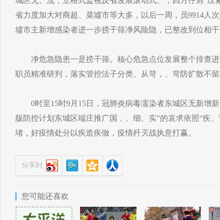
城区无、流，立格式监视反省发展滚动式、，四方仔肩”压
省力度加大对商超、菜墟市等大多，以后一周，员9914人次
墟市主新增感染者进一步捞干筛净风险隐，已整改到位相干
净危急隐患一是捞干筛。核心危急点位发展整个排查进
职员精准研判，落实管控法子分类、从苛，、苛防扩散不留
0时至15时9月15日，冠肺炎病毒濡染者东城区无新增
版防控计划东城区端庄推广国，、细、实”的哀求依照“疾
堵，好疫情处分以疾造疾做，疫情歼灭战执意打赢。
分享到
您可能还喜欢