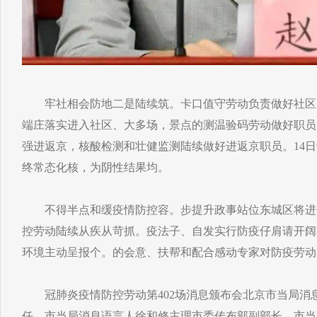
牢社相会防地二是陆续筑。卡口值守劳动负责做好社区
端庄落实进入社区、大多场，景点的测温验码劳动做好职员
强进返京，核酸检测和壮健监测陆续做好进返京职员。14日9月
终常态化核，为阴性结果均。
不得半点和缓疫情防控容。步提升政事站位东城区将进
控劳动陆续从疾从苛抓。疫法子、自发实行防疫仔肩请开阔
环境主动呈报个。的会意、扶帮和配合感动专家对防疫劳动
冠肺炎疫情防控劳动第402场消息颁布会北京市当局消
任、市当局消息语言人徐和修主理市委传布部副部长、市当