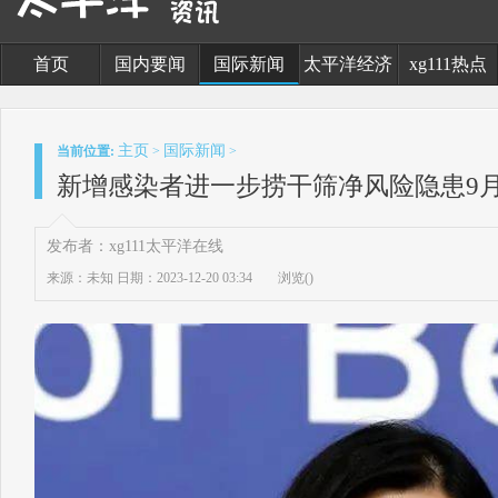
首页
国内要闻
国际新闻
太平洋经济
xg111热点
主页
国际新闻
当前位置:
>
>
新增感染者进一步捞干筛净风险隐患9月
发布者：xg111太平洋在线
来源：未知
日期：2023-12-20 03:34
浏览(
)