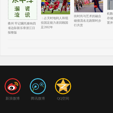
机数
街时尚与艺术的融合
存储
：占天时地利人和现
碰撞茂名北路限时步
置并
役国足能力差回顾国
衢州 牢记嘱托奏响四
行共赏
足2002年
省边际新乐章浙江日
报整版
新浪微博
腾讯微博
QQ空间