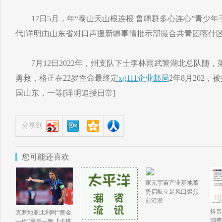
17日5月，年“泰山天山根连根 鲁疆群多心连心”青少
代[详明由山东省对口声援新疆事情批示部撮合共青团喀什区域
7月12日2022年，州支队下士李林雨武警湖北总队随，
勇救，格正在22岁性命最终定
xg111企业邮局
2年8月202
国山东，一等[详明追授日常]
分享到
您可能还喜欢
家元宇宙产业基地蓄
势启航立足风口聚焦
前沿浙
抖音
克罗地亚比利时“黄金
消费
一代”最后一舞【卡塔