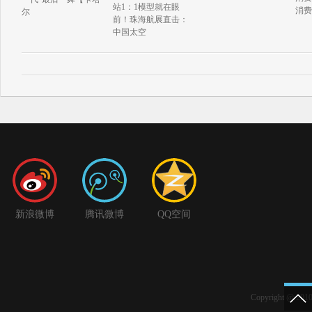
站1：1模型就在眼
消费
尔
前！珠海航展直击：
中国太空
新浪微博
腾讯微博
QQ空间
Copyright @