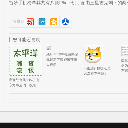
智妙手机榜单其共有八款iPhone机，额由三星攻克剩下的两
分享到
您可能还喜欢
地址 守望先锋归来游
戏最新下载资讯守望
益变
先锋归
例为
-5轮进阶数据汇总
东减
2021赛季中超1
应迎战台风“梅花”山
东海事启动一级响