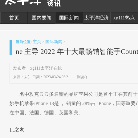
首页
国内要闻
国际新闻
太平洋经济
xg111热点
主页
国际新闻
当前位置:
>
>
ne 主导 2022 年十大最畅销智能手Counte
发布者：xg111太平洋在线
来源：未知
日期：2023-03-24 03:21
浏览(
)
名中攻克云云多名望的品牌苹果公司是首个正在其前十。告
妙手机苹果iPhone 13是 ， 销量的 28%占 iPhone，
在中国、法国、德国、英国和美。