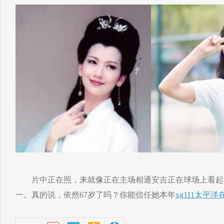
片中正在照，来就像正在主场相通安吉正在球场上看起
一。真的说，依然67岁了吗？你能信任她本年
xg111太平洋