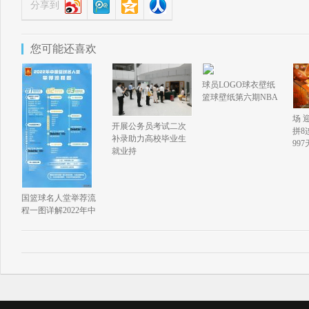
分享到
您可能还喜欢
球员LOGO球衣壁纸
篮球壁纸第六期NBA
场 
开展公务员考试二次
拼8
补录助力高校毕业生
99
就业持
国篮球名人堂举荐流
程一图详解2022年中