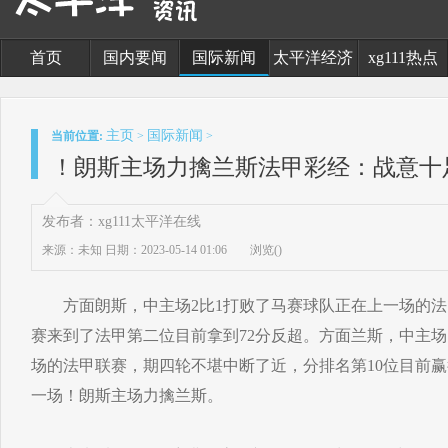
首页
国内要闻
国际新闻
太平洋经济
xg111热点
主页
国际新闻
当前位置:
>
>
！朗斯主场力擒兰斯法甲彩经：战意十
发布者：xg111太平洋在线
来源：未知
日期：2023-05-14 01:06
浏览(
)
方面朗斯，中主场2比1打败了马赛球队正在上一场的法
赛来到了法甲第二位目前拿到72分反超。方面兰斯，中主场
场的法甲联赛，期四轮不堪中断了近，分排名第10位目前赢
一场！朗斯主场力擒兰斯。